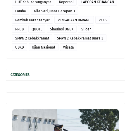
HUT Kab. Karanganyar
Koperasi
LAPORAN KEUANGAN
Lomba
Nila Sari Juara Harapan 3
Pemkab Karanganyar
PENGADAAN BARANG
PKKS
PPDB
QUOTE
Simulasi UNBK
Slider
SMPN 2 Kebakkramat
SMPN 2 Kebakkramat Juara 3
UBKD
Ujian Nasional
Wisata
CATEGORIES