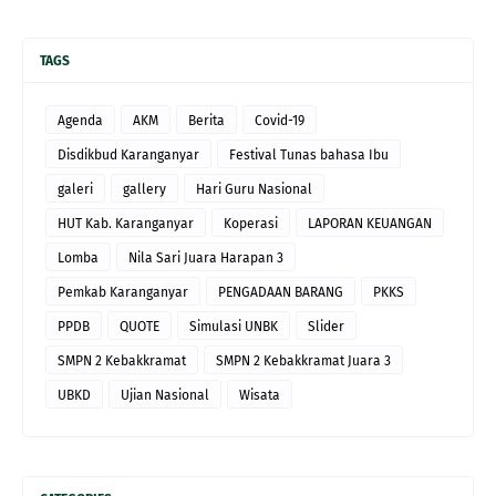
TAGS
Agenda
AKM
Berita
Covid-19
Disdikbud Karanganyar
Festival Tunas bahasa Ibu
galeri
gallery
Hari Guru Nasional
HUT Kab. Karanganyar
Koperasi
LAPORAN KEUANGAN
Lomba
Nila Sari Juara Harapan 3
Pemkab Karanganyar
PENGADAAN BARANG
PKKS
PPDB
QUOTE
Simulasi UNBK
Slider
SMPN 2 Kebakkramat
SMPN 2 Kebakkramat Juara 3
UBKD
Ujian Nasional
Wisata