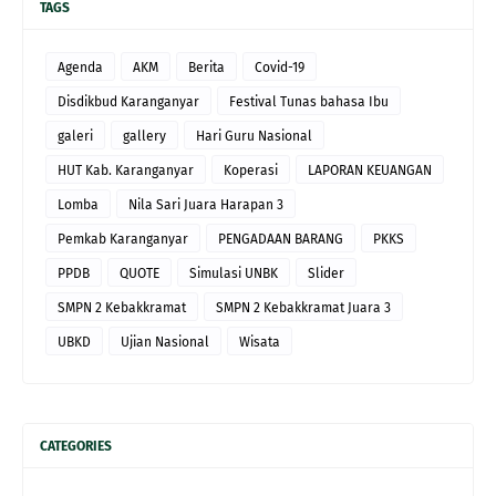
TAGS
Agenda
AKM
Berita
Covid-19
Disdikbud Karanganyar
Festival Tunas bahasa Ibu
galeri
gallery
Hari Guru Nasional
HUT Kab. Karanganyar
Koperasi
LAPORAN KEUANGAN
Lomba
Nila Sari Juara Harapan 3
Pemkab Karanganyar
PENGADAAN BARANG
PKKS
PPDB
QUOTE
Simulasi UNBK
Slider
SMPN 2 Kebakkramat
SMPN 2 Kebakkramat Juara 3
UBKD
Ujian Nasional
Wisata
CATEGORIES