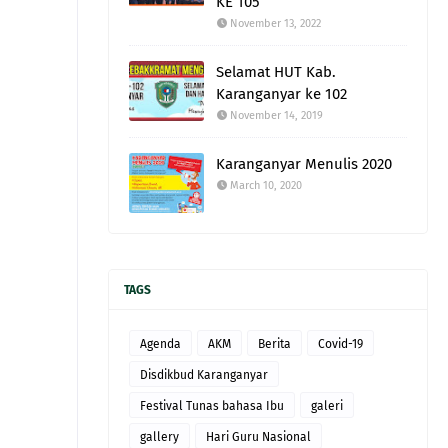
KE 105
November 13, 2022
Selamat HUT Kab.
Karanganyar ke 102
November 14, 2019
Karanganyar Menulis 2020
March 10, 2020
TAGS
Agenda
AKM
Berita
Covid-19
Disdikbud Karanganyar
Festival Tunas bahasa Ibu
galeri
gallery
Hari Guru Nasional