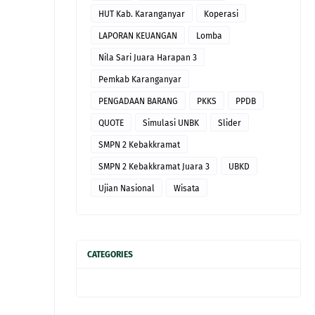
HUT Kab. Karanganyar
Koperasi
LAPORAN KEUANGAN
Lomba
Nila Sari Juara Harapan 3
Pemkab Karanganyar
PENGADAAN BARANG
PKKS
PPDB
QUOTE
Simulasi UNBK
Slider
SMPN 2 Kebakkramat
SMPN 2 Kebakkramat Juara 3
UBKD
Ujian Nasional
Wisata
CATEGORIES