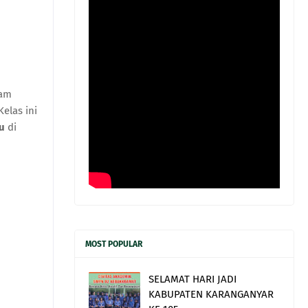
lam
elas ini
u
di
MOST POPULAR
SELAMAT HARI JADI
KABUPATEN KARANGANYAR