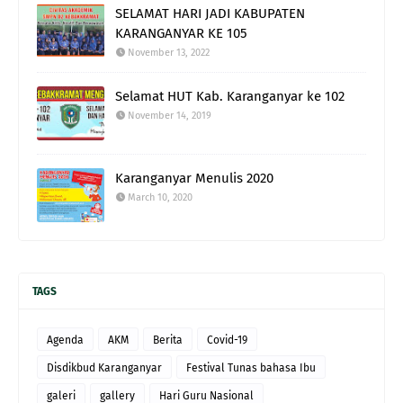
SELAMAT HARI JADI KABUPATEN
KARANGANYAR KE 105
November 13, 2022
Selamat HUT Kab. Karanganyar ke 102
November 14, 2019
Karanganyar Menulis 2020
March 10, 2020
TAGS
Agenda
AKM
Berita
Covid-19
Disdikbud Karanganyar
Festival Tunas bahasa Ibu
galeri
gallery
Hari Guru Nasional