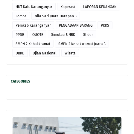
HUT Kab. Karanganyar
Koperasi
LAPORAN KEUANGAN
Lomba
Nila Sari Juara Harapan 3
Pemkab Karanganyar
PENGADAAN BARANG
PKKS
PPDB
QUOTE
Simulasi UNBK
Slider
SMPN 2 Kebakkramat
SMPN 2 Kebakkramat Juara 3
UBKD
Ujian Nasional
Wisata
CATEGORIES