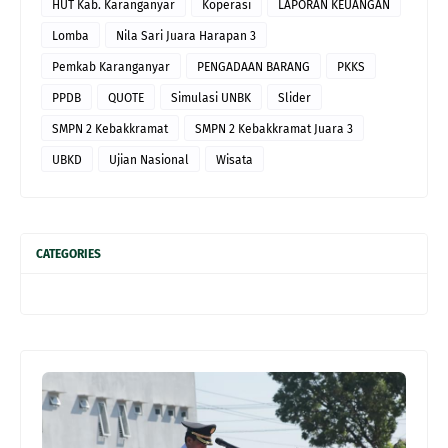
HUT Kab. Karanganyar
Koperasi
LAPORAN KEUANGAN
Lomba
Nila Sari Juara Harapan 3
Pemkab Karanganyar
PENGADAAN BARANG
PKKS
PPDB
QUOTE
Simulasi UNBK
Slider
SMPN 2 Kebakkramat
SMPN 2 Kebakkramat Juara 3
UBKD
Ujian Nasional
Wisata
CATEGORIES